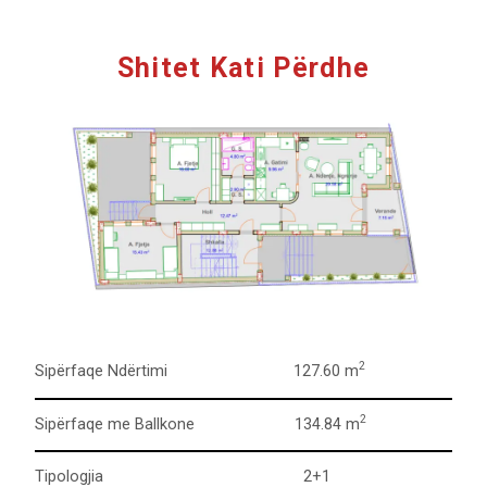
Shitet Kati Përdhe
2
Sipërfaqe Ndërtimi 127.60 m
2
Sipërfaqe me Ballkone 134.84 m
Tipologjia 2+1