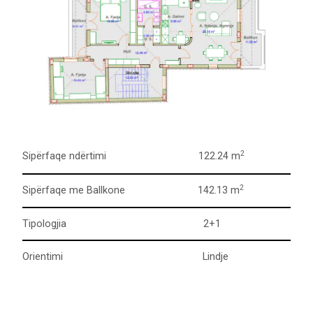
2
Sipërfaqe ndërtimi 122.24 m
2
Sipërfaqe me Ballkone 142.13 m
Tipologjia 2+1
Orientimi Lindje